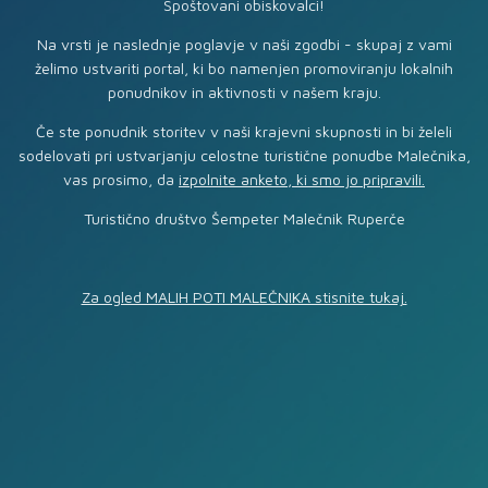
Spoštovani obiskovalci!
Na vrsti je naslednje poglavje v naši zgodbi - skupaj z vami
želimo ustvariti portal, ki bo namenjen promoviranju lokalnih
ponudnikov in aktivnosti v našem kraju.
Če ste ponudnik storitev v naši krajevni skupnosti in bi želeli
sodelovati pri ustvarjanju celostne turistične ponudbe Malečnika,
vas prosimo, da
izpolnite anketo, ki smo jo pripravili.
Turistično društvo Šempeter Malečnik Ruperče
Za ogled MALIH POTI MALEČNIKA stisnite tukaj.