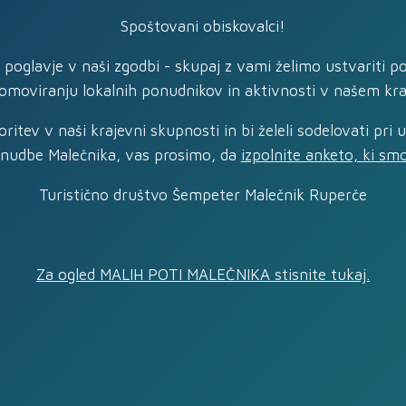
Spoštovani obiskovalci!
e poglavje v naši zgodbi - skupaj z vami želimo ustvariti p
omoviranju lokalnih ponudnikov in aktivnosti v našem kra
ritev v naši krajevni skupnosti in bi želeli sodelovati pri 
onudbe Malečnika, vas prosimo, da
izpolnite anketo, ki smo 
Turistično društvo Šempeter Malečnik Ruperče
Za ogled MALIH POTI MALEČNIKA stisnite tukaj.