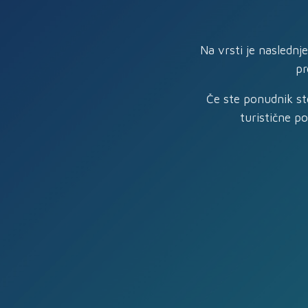
Na vrsti je naslednj
pr
Če ste ponudnik sto
turistične p