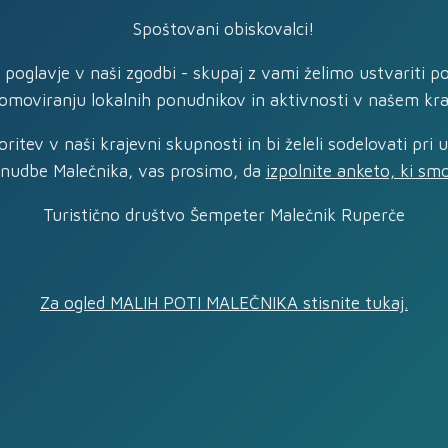
Spoštovani obiskovalci!
e poglavje v naši zgodbi - skupaj z vami želimo ustvariti p
omoviranju lokalnih ponudnikov in aktivnosti v našem kra
ritev v naši krajevni skupnosti in bi želeli sodelovati pri 
onudbe Malečnika, vas prosimo, da
izpolnite anketo, ki smo 
Turistično društvo Šempeter Malečnik Ruperče
Za ogled MALIH POTI MALEČNIKA stisnite tukaj.