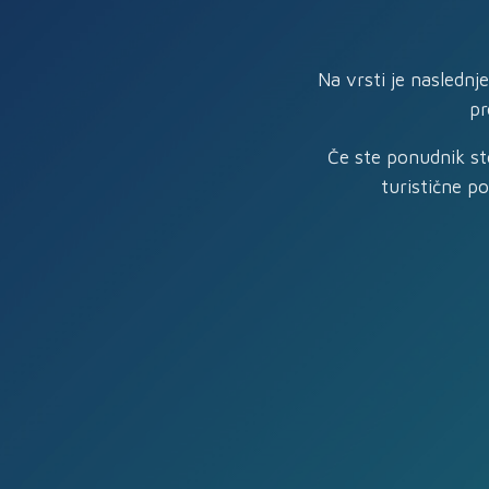
Na vrsti je naslednj
pr
Če ste ponudnik sto
turistične p