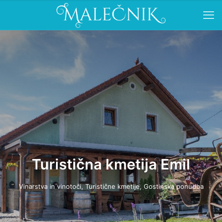
Turistična kmetija Emil
Vinarstva in vinotoči, Turistične kmetije, Gostinska ponudba