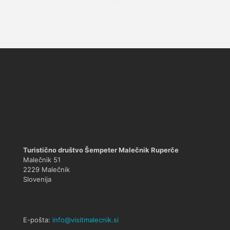
Turistično društvo Šempeter Malečnik Ruperče
Malečnik 51
2229 Malečnik
Slovenija
E-pošta:
info@visitmalecnik.si